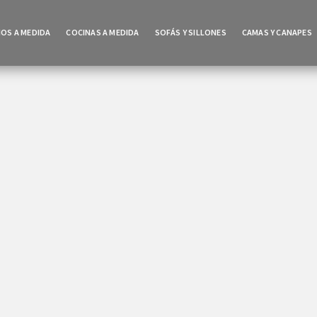
OS A MEDIDA
COCINAS A MEDIDA
SOFÁS Y SILLONES
CAMAS Y CANAPES